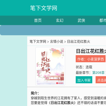
笔下文学网
首页
玄幻
武侠
都
笔下文学网
>
言情小说
> 日出江花红胜火
日出江花红胜
作者：
小麦菠萝西
状态：连载
最新章节：
第208章
加入书架
点击
简介：
穿越到陌生世界的江花拥有了家人，感受到温暖的
您要是觉得《
日出江花红胜火
》还不错的话请不要