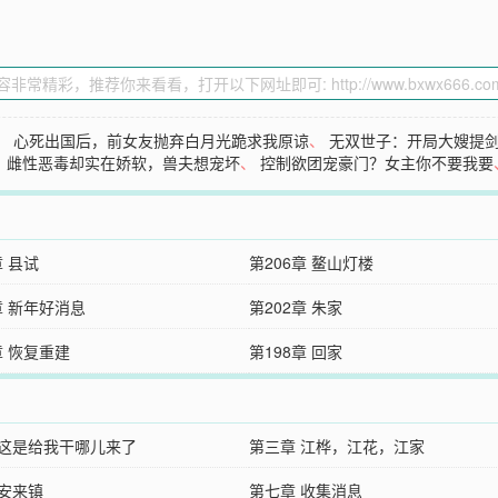
、
心死出国后，前女友抛弃白月光跪求我原谅
、
无双世子：开局大嫂提
、
雌性恶毒却实在娇软，兽夫想宠坏
、
控制欲团宠豪门？女主你不要我要
章 县试
第206章 鳌山灯楼
章 新年好消息
第202章 朱家
章 恢复重建
第198章 回家
 这是给我干哪儿来了
第三章 江桦，江花，江家
 安来镇
第七章 收集消息