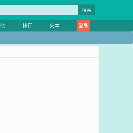
搜索
他
排行
完本
登录