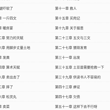
 腿吓软了
第十一章 救人
章 一斤四文
第十五章 买肉记
章 暖房宴
第十九章 关于报恩
二章 努力的天赋
第二十三章 五文与三文
六章 用脚步丈量土地
第二十七章 猥琐发育
章 发粪
第三十一章 出发
四章 算术天赋
第三十五章 土豆苗需要抢救一下
八章 卖出去了
第三十九章 供读书人不容易的
二章 摔了
第四十三章 痹证
六章 松灵丸
第四十七章 欠债
章 卖菜
第五十一章 这样下去不行呀