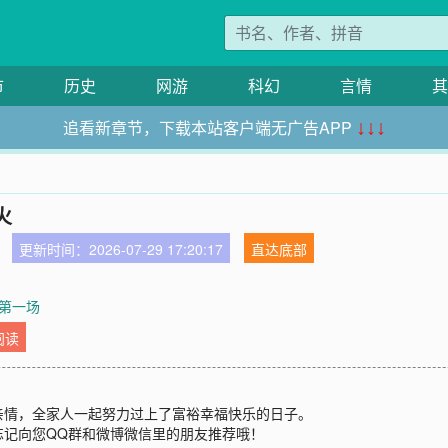
市
历史
网游
科幻
言情
其
追看新章节，下载本站客户端无广告APP
↓↓↓
火
更新时间：2026-07-29 17:20:17
直达底部
 第一场
阅读
亲情，全家人一起努力过上了富裕幸福快乐的日子。
忘记向您QQ群和微博微信里的朋友推荐哦！