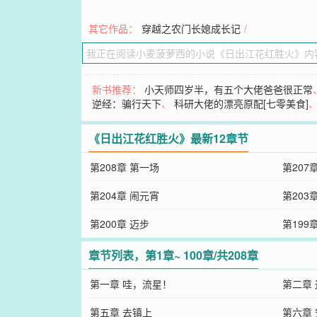
其它作品：
穿越之农门长媳成长记
/
新书推荐：
小天师四岁半，有五个大佬爸爸很正常
逆经：骗行天下
、
科研大佬的漂亮原配[七零美食]
《日出江花红胜火》最新12章节
第208章 第一场
第207
第204章 闹元宵
第203
第200章 迈步
第199
章节列表，第1章~ 100章/共208章
第一章 哇，流星！
第二章
第五章 去镇上
第六章