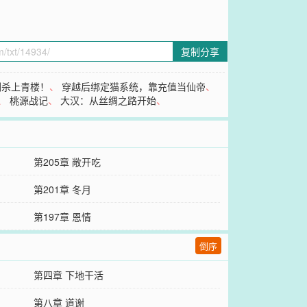
复制分享
剑杀上青楼！
、
穿越后绑定猫系统，靠充值当仙帝
、
、
桃源战记
、
大汉：从丝绸之路开始
、
第205章 敞开吃
第201章 冬月
第197章 恩情
倒序
第四章 下地干活
第八章 道谢