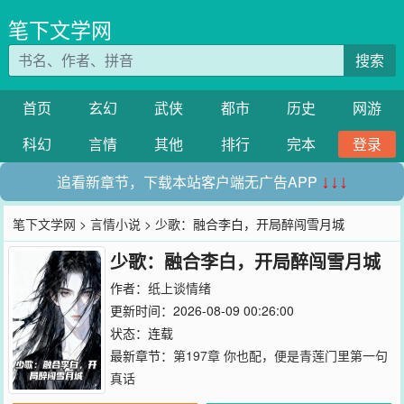
笔下文学网
搜索
首页
玄幻
武侠
都市
历史
网游
科幻
言情
其他
排行
完本
登录
追看新章节，下载本站客户端无广告APP
↓↓↓
笔下文学网
>
言情小说
> 少歌：融合李白，开局醉闯雪月城
少歌：融合李白，开局醉闯雪月城
作者：
纸上谈情绪
更新时间：2026-08-09 00:26:00
状态：连载
最新章节：
第197章 你也配，便是青莲门里第一句
真话