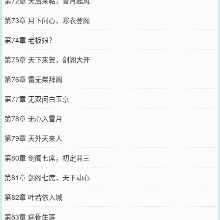
第72章 天启来帖，雪月起风
第73章 月下问心，寒衣登阁
第74章 老板娘？
第75章 天下来贺，剑阁大开
第76章 雷无桀拜阁
第77章 无双问白玉京
第78章 无心入雪月
第79章 天外天来人
第80章 剑阁七席，初定其三
第81章 剑阁七席，天下动心
第82章 叶若依入城
第83章 病骨生莲