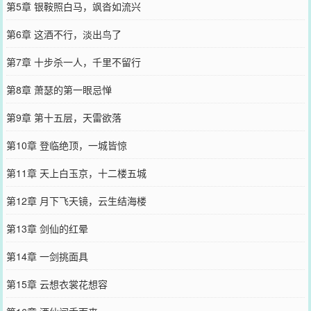
第5章 银鞍照白马，飒沓如流兴
第6章 这酒不行，淡出鸟了
第7章 十步杀一人，千里不留行
第8章 萧瑟的第一眼忌惮
第9章 第十五层，天雷欲落
第10章 登临绝顶，一城皆惊
第11章 天上白玉京，十二楼五城
第12章 月下飞天镜，云生结海楼
第13章 剑仙的红晕
第14章 一剑挑面具
第15章 云想衣裳花想容