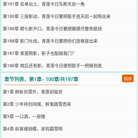
第191章 名单出土，青莲今日先断天启一角
第190章 三层影动，青莲今日要把脏手连天启一起照出来
第189章 顾七影开口，青莲今日要顺藤摸尽整条脏线
第188章 影门吐线，青莲今日要把你们连根拔出来
第187章 青莲照影，影子也配碰我门？
第186章 棺后还有影，青莲今日便把脏手一把揪到底
章节列表，第1章~ 100章/共197章
倒序
第1章 醉卧风雪外，青莲初临世
第2章 少年持剑闯城，醉鬼踏雪而来
第3章 一口酒，一层楼
第4章 赵客缦胡缨，吴钩霜雪明