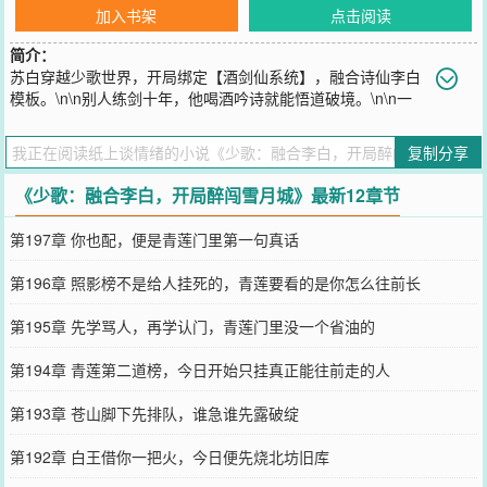
加入书架
点击阅读
简介：
苏白穿越少歌世界，开局绑定【酒剑仙系统】，融合诗仙李白
模板。\n\n别人练剑十年，他喝酒吟诗就能悟道破境。\n\n一
句“赵客缦胡缨”，剑气化霜，连破登天阁！\n\n一句“大鹏一日同风
起”，点醒雷云鹤，重铸武道之心！\n\n一句“天上白玉京”，剑指苍
复制分享
山，醉邀雪月剑仙李寒衣出剑！\n\n雷无桀看傻了：“这才是真剑仙
啊！”\n\n萧瑟瞳孔猛缩：“若得此人相助，天启可定！”\n\n百里东君举
《少歌：融合李白，开局醉闯雪月城》最新12章节
杯大笑：“天下酒道，终于等来知音！”\n\n李寒衣面具坠落，耳畔桃花
微颤，眸光第一次乱了。\n\n他白衣仗剑，酒葫芦不离手。\n\n他念诗
第197章 你也配，便是青莲门里第一句真话
成剑，举杯可斩天骄，醉后可破神游。\n\n这一世，苏白要让整个北
离江湖都知道——\n\n何为诗剑风流，何为谪仙临尘！
第196章 照影榜不是给人挂死的，青莲要看的是你怎么往前长
您要是觉得《
少歌：融合李白，开局醉闯雪月城
》还不错的话请不要
忘记向您QQ群和微博微信里的朋友推荐哦！
第195章 先学骂人，再学认门，青莲门里没一个省油的
第194章 青莲第二道榜，今日开始只挂真正能往前走的人
第193章 苍山脚下先排队，谁急谁先露破绽
第192章 白王借你一把火，今日便先烧北坊旧库