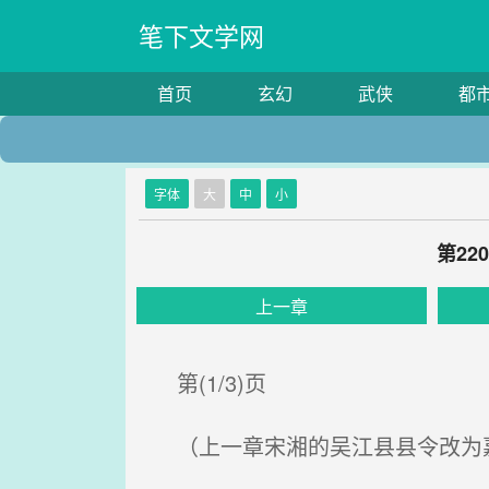
笔下文学网
首页
玄幻
武侠
都
字体
大
中
小
第2
上一章
第(1/3)页
（上一章宋湘的吴江县县令改为