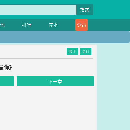
搜索
他
排行
完本
登录
换手
关灯
忌惮》
下一章