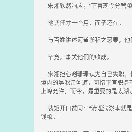
宋湘欣然响应，“下官现今分管粮
他调任才一个月，面子还在。
与百姓讲述河道淤积之恶果，他
毕竟，事关他们的收成。
宋湘担心谢珊珊认为自己失职，忙
境内的吴淞江河道，可惜下官职务
上峰允许。而今，最重要的是太湖
裴矩开口赞同：“清理浅淤本就是
钱粮。”