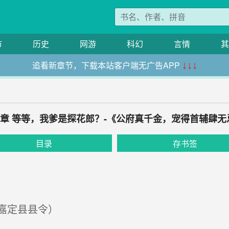
市
历史
网游
科幻
言情
其
追看新章节，下载本站客户端无广告APP
↓↓↓
20章 等等，我爹是探花郎？-《公府真千金，宠得首辅肆无
目录
存书签
嘉定县县令）