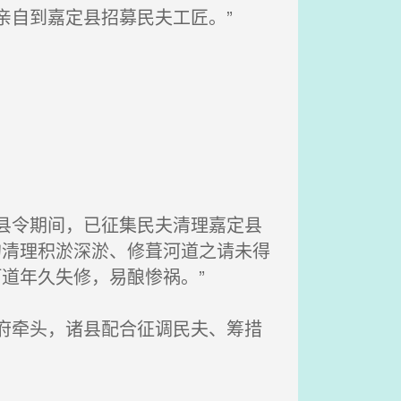
亲自到嘉定县招募民夫工匠。”
县令期间，已征集民夫清理嘉定县
的清理积淤深淤、修葺河道之请未得
道年久失修，易酿惨祸。”
府牵头，诸县配合征调民夫、筹措