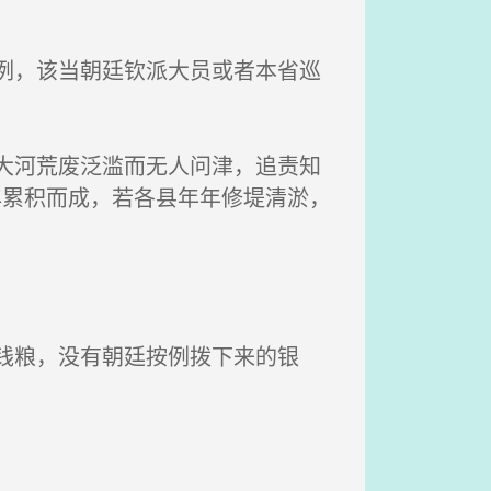
例，该当朝廷钦派大员或者本省巡
大河荒废泛滥而无人问津，追责知
年累积而成，若各县年年修堤清淤，
钱粮，没有朝廷按例拨下来的银