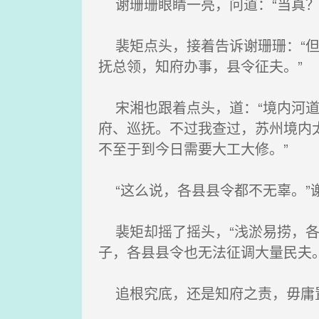
谢珊珊眼睛一亮，问道：“当真？
裴矩点头，接着告诉谢珊珊：“但
抚总领，知府办事，县令征夫。”
宋湘也跟着点头，道：“境内河道
府、巡抚。不过我查过，苏州境内
不至于到今日需要大工大修。”
“这么说，各县县令都不无辜。”
裴矩却摇了摇头，“浅淤易捞，各
子，各县县令也无法征调大量民夫。
追根究底，还是知府之责，毋庸