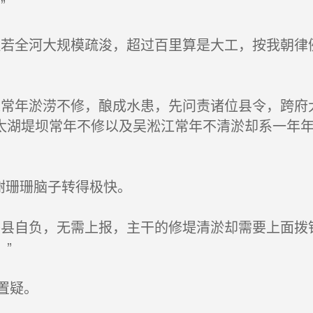
”
若全河大规模疏浚，超过百里算是大工，按我朝律
常年淤涝不修，酿成水患，先问责诸位县令，跨府
太湖堤坝常年不修以及吴淞江常年不清淤却系一年
谢珊珊脑子转得极快。
县自负，无需上报，主干的修堤清淤却需要上面拨
”
置疑。