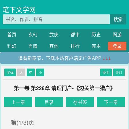
笔下文学网
搜索
首页
玄幻
武侠
都市
历史
网游
科幻
言情
其他
排行
完本
登录
追看新章节，下载本站客户端无广告APP
↓↓↓
字体
大
中
小
换手
关灯
第一卷 第228章 清理门户-《边关第一猎户》
上一章
目录
存书签
下一章
第(1/3)页