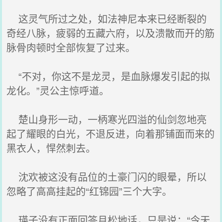
这灵气所过之处，如法神尼本来已经断裂的
奇经八脉，疲弱的五藏六府，以及溃散而开的筋
脉骨肉顿时全部恢复了过来。
“不对，你这不是龙灵，是血脉爆发引起的拟
龙化。”灵公主惊呼道。
楚山身形一动，一柄寒光四溢的仙剑忽地亮
起了耀眼的白光，不退反进，向着那铺面而来的
黑衣人，悍然刺去。
沈欢被这没有品位的土豪门闪的眼晕，所以
忽略了高高挂起的“红锦园”三个大字。
瑛子没有正面回答月松地话，只是说：“今天