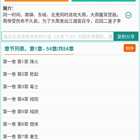
简介：
同一时间，南铎、东岐、北羌同时进攻大燕，大燕腹背受敌。
燕帝受伤命不久矣，为了大燕发出江湖宣召令，召回二皇子李
星盏继承大统。一时间，江湖之中暗流涌动，有救人的，也有.....杀人
的
复制分享
您要是觉得《
为天下计
》还不错的话请不要忘记向您QQ群和微博微信
里的朋友推荐哦！
章节列表，第1章~ 54章/共54章
倒序
第一卷 第1章 烽火
第一卷 第2章 势起
第一卷 第3章 毒士
第一卷 第4章 纯阳
第一卷 第5章 纯阴
第一卷 第6章 借体
第一卷 第7章 重生