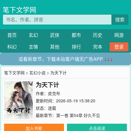
笔下文学网
搜索
首页
玄幻
武侠
都市
历史
网游
科幻
言情
其他
排行
完本
登录
追看新章节，下载本站客户端无广告APP
↓↓↓
笔下文学网
>
玄幻小说
> 为天下计
为天下计
作者：
皮克布
更新时间：2026-05-19 15:38:20
状态：连载
最新章节：
第一卷 第54章 好久不见
加入书架
点击阅读