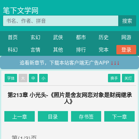
笔下文学网
搜索
首页
玄幻
武侠
都市
历史
网游
科幻
言情
其他
排行
完本
登录
追看新章节，下载本站客户端无广告APP
↓↓↓
字体
大
中
小
换手
关灯
第213章 小光头-《照片是舍友网恋对象是财阀继承
人》
上一章
目录
存书签
下一章
第(1/3)页