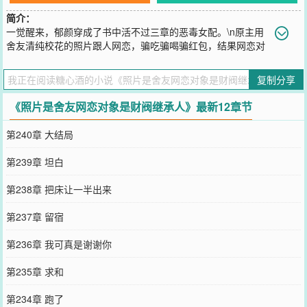
简介：
一觉醒来，郁颜穿成了书中活不过三章的恶毒女配。\n原主用
舍友清纯校花的照片跟人网恋，骗吃骗喝骗红包，结果网恋对
象居然是财阀继承人、全校女生做梦都想嫁的校草。\n原主用尽了手
段，怀了他的孩子，以为能上位当富太太，却低估了对方的狠心，让
复制分享
人把她装麻袋丢海里喂鲨鱼。\n穿越来的郁颜看着聊天记录里那一串
零，再看看他刚发来的“明天见个面吧”。\n收手？来不及了，跑是跑不
《照片是舍友网恋对象是财阀继承人》最新12章节
掉了，但可以攒钱跑。\n不就是网恋吗？我继续骗！不就是见面吗？
我继续编！不就是室友照片吗？我继续用！拖到毕业，拖到攒够钱，
第240章 大结局
拖到他腻了……\n直到某天，郁颜拎着行李箱刚走到校门口。\n骆闻
礼靠在车门上，似笑非笑：“怎么不继续骗下去了？”\n郁颜：？？？\n
第239章 坦白
后来，朋友问他：“你什么眼光？喜欢这种捞女？”\n骆闻礼慢条斯理地
抬眼：“她爱我才骗我，不然怎么不去骗别人的钱？”\n没人知道，陆闻
第238章 把床让一半出来
礼跟人网恋，被断崖式分手差点要疯。
您要是觉得《
照片是舍友网恋对象是财阀继承人
》还不错的话请不要
第237章 留宿
忘记向您QQ群和微博微信里的朋友推荐哦！
第236章 我可真是谢谢你
第235章 求和
第234章 跑了