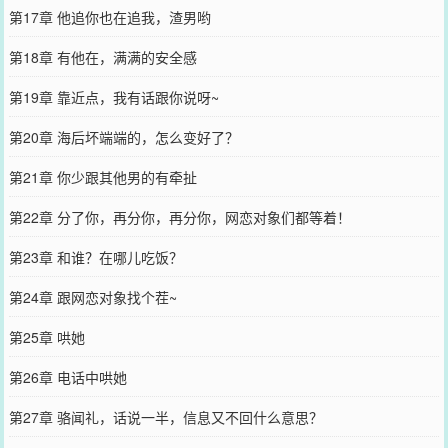
第17章 他追你也在追我，渣男哟
第18章 有他在，满满的安全感
第19章 靠近点，我有话跟你说呀~
第20章 海后坏端端的，怎么变好了？
第21章 你少跟其他男的有牵扯
第22章 分了你，再分你，再分你，网恋对象们都等着！
第23章 和谁？在哪儿吃饭？
第24章 跟网恋对象找个茬~
第25章 哄她
第26章 电话中哄她
第27章 骆闻礼，话说一半，信息又不回什么意思？