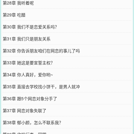
第28章 我听着呢
第29章 吃醋
第30章 我们不是恋爱关系吗？
第31章 我们只是朋友关系
第32章 你告诉朋友咱们在网恋的事儿了吗
第33章 她这是要宣誓主权？
第34章 你人真好，爱你哟~
第35章 直接去学校找小饼干，是男人就冲
第36章 跟5个网恋对象分手了
第37章 网恋对象失联了
第38章 郁小颜，怎么不联系我？