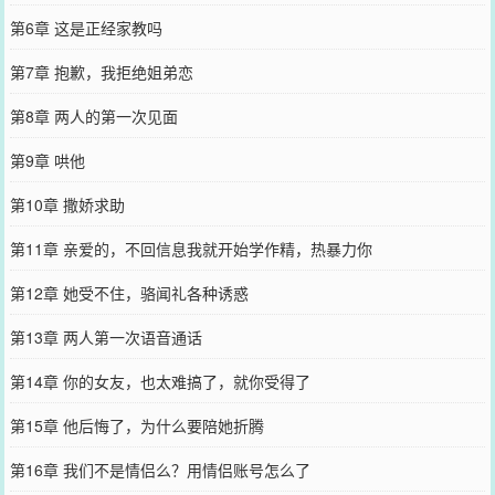
第6章 这是正经家教吗
第7章 抱歉，我拒绝姐弟恋
第8章 两人的第一次见面
第9章 哄他
第10章 撒娇求助
第11章 亲爱的，不回信息我就开始学作精，热暴力你
第12章 她受不住，骆闻礼各种诱惑
第13章 两人第一次语音通话
第14章 你的女友，也太难搞了，就你受得了
第15章 他后悔了，为什么要陪她折腾
第16章 我们不是情侣么？用情侣账号怎么了