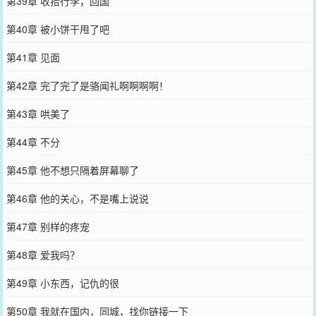
第39章 收拾行李，回国
第40章 被小饼干甩了吧
第41章 见面
第42章 完了完了是骆闻礼啊啊啊啊！
第43章 哄美了
第44章 不分
第45章 他不想只隔着屏幕聊了
第46章 他的关心，不是嘴上说说
第47章 别样的疼宠
第48章 爱我吗？
第49章 小东西，记仇的很
第50章 我就在国内，同城，找你链接一下