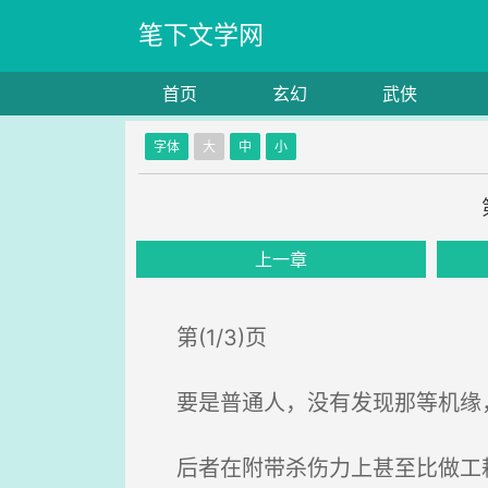
笔下文学网
首页
玄幻
武侠
字体
大
中
小
上一章
第(1/3)页
要是普通人，没有发现那等机缘，
后者在附带杀伤力上甚至比做工耗