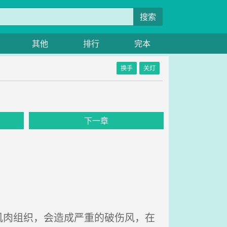
搜索
其他
排行
完本
换手
关灯
》
下一章
。
肉组织，会造成严重的破伤风，在