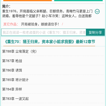
简介：
重生1976，开局面临父亲断腿、巨额债务，青梅竹马更是上门
退婚，羞辱他是个泥腿子？赵小军冷笑：这种女人，白送我都
不要！转身，他却扶起了牛棚旁那个被众人欺凌、满身泥污的落魄女
其它作品：
开局被验身，娘娘请住手！
/
知青。村里人都笑他傻，捡个“黑五类”当宝。只有赵小军知道，眼前
这个落魄的资本家小姐，未来是叱咤风云，才貌双全的百亿女首富！
复制分享
这一世，他背起猎枪，进山猎熊搏虎，赶山采参。既然重活一回，他
不仅要当长白山最狠的猎王，还要让家人过上神仙日子！
《重生70：猎王归来，资本家小姐求我娶》最新12章节
您要是觉得《
重生70：猎王归来，资本家小姐求我娶
》还不错的话请
不要忘记向您QQ群和微博微信里的朋友推荐哦！
第788章 尘埃落定（完）
第787章 枪战
第786章 诱饵
第785章 将计就计
第784章 异样
第783章 一波又起