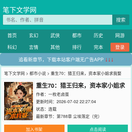
笔下文学网
搜索
首页
玄幻
武侠
都市
历史
网游
科幻
言情
其他
排行
完本
登录
追看新章节，下载本站客户端无广告APP
↓↓↓
笔下文学网
>
都市小说
> 重生70：猎王归来，资本家小姐求我娶
重生70：猎王归来，资本家小姐求
我娶
作者：
一枚老卤蛋
更新时间：2026-07-02 22:27:04
状态：连载
最新章节：
第788章 尘埃落定（完）
加入书架
点击阅读