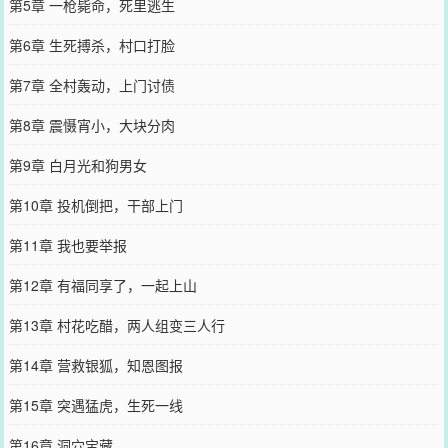
第5章 一枪毙命，死里逃生
第6章 生死搏杀，村口打脸
第7章 全村轰动，上门讨债
第8章 震慑宵小，大块分肉
第9章 白月光和狗男女
第10章 投机倒把，干部上门
第11章 我也要举报
第12章 有福同享了，一起上山
第13章 村花吃醋，两人组变三人行
第14章 营救银狐，知恩图报
第15章 突遇猛虎，生死一线
第16章 洞穴宝藏