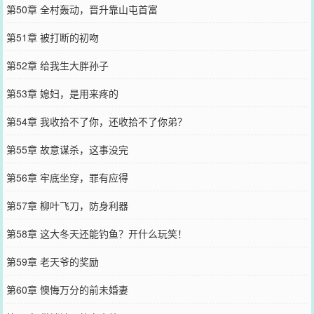
第50章 全村轰动，晋升靠山屯首富
第51章 被打断的初吻
第52章 给我生大胖孙子
第53章 媳妇，是用来疼的
第54章 我收拾不了你，还收拾不了你弟？
第55章 故意谋杀，这事没完
第56章 牢底坐穿，罪有应得
第57章 柳叶飞刀，防身利器
第58章 这大冬天还能钓鱼？开什么玩笑！
第59章 老天爷的奖励
第60章 懊悔万分的前未婚妻