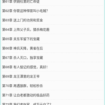
第61章 供销社里的亡命徒
第62章 你管这种悍匪叫小毛贼？
第63章 送上门的功劳和奖金
第64章 上阵父子兵，猎杀梅花鹿
第65章 关东军留下的宝藏
第66章 神兵天降，黄雀在后
第67章 杀人灭口，独享宝藏
第68章 有人惦记的感觉，真好！
第69章 龙王潭里的龙王爷
第70章 再遇狼群，轻松秒杀
第71章 让白老都激动的极品好药
第72章 我们老赵家，成万元户了？