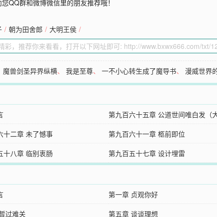
向您QQ群和微博微信里的朋友推荐哦！
子
/
朝为田舍郎
/
大明王侯
/
、
魔兽剑圣异界纵横
、
我是至尊
、
一不小心转生成了魔导书
、
漫威世界
言
第九百六十五章 公道世间唯白发（
六十二章 未了憾事
第九百六十一章 柩前即位
五十八章 临别衷肠
第九百五十七章 设计埋雷
言
第一章 贞观你好
 暂过难关
第五章 谈谈理想