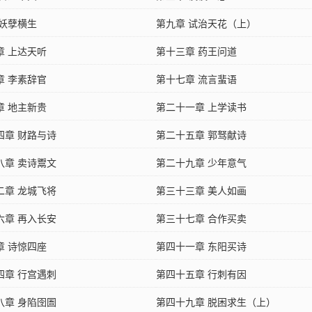
 妖孽横生
第九章 试治天花（上）
章 上达天听
第十三章 药王问道
章 李素辞官
第十七章 流言蜚语
章 地主新贵
第二十一章 上学读书
四章 财路与诗
第二十五章 郭驽献诗
八章 卖诗鬻文
第二十九章 少年意气
二章 龙城飞将
第三十三章 美人如画
六章 再入长安
第三十七章 合作买卖
章 诗惊四座
第四十一章 东阳买诗
四章 行宫遇刺
第四十五章 行刺有因
八章 身陷囹圄
第四十九章 脱困求生（上）