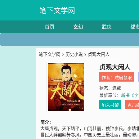
笔下文学网
首页
玄幻
武侠
都
笔下文学网
>
历史小说
> 贞观大闲人
贞观大闲人
作者：
贼眉鼠眼
状态：连载
最新章节：
新书《李
加入书架
点击
简介：
大唐贞观，天下靖平，山河壮丽，独钟李氏。李靖
世民大醉翩翩舞春风。中国历史上最壮丽，最磅礴