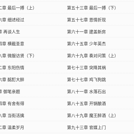
二章 最后一搏（上）
第五十三章 最后一搏（下）
六章 细述经过
第五十七章 恩情折现
章 再谈人生
第六十一章 建盖新房
四章 横截圣意
第六十五章 少年英杰
八章 微服访贤（下）
第六十九章 奏对问策（上）
二章 东阳伤情
第七十三章 突降其祸
六章 酩酊大醉
第七十七章 鸡飞狗跳
章 御笔亲题
第八十一章 水落石出
四章 有舍有得
第八十五章 开锅酿酒
八章 当街活擒
第八十九章 魔王醉酒（上）
二章 温柔岁月
第九十三章 官媒上门