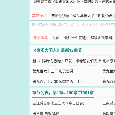
您要是觉得《
贞观大闲人
》还不错的话请不要忘记
其它作品：
李治你别怂
/
极品草根太子
/
明朝伪君
新书推荐：
诛仙
、
最后一个使徒
、
超级金钱帝国
《贞观大闲人》最新12章节
新书《李治你别怂》已发，求老朋友们支持
完本感
第九百六十三章 加恩晋爵
第九百
第九百五十九章 紫微星落（上）
第九百
章节列表，第1章~ 100章/共981章
三江感言顺求三江票（今日已更）
上架感
第三章 白璧微瑕
第四章