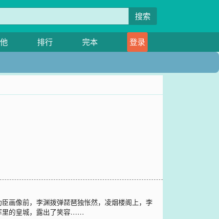
搜索
他
排行
完本
登录
功臣画像前，李渊拨弹琵琶独怅然，凌烟楼阁上，李
晖里的皇城，露出了笑容……