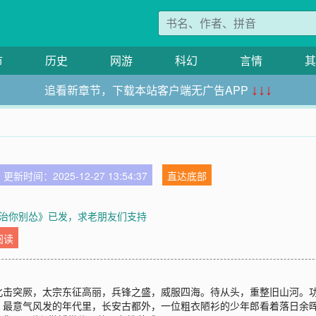
市
历史
网游
科幻
言情
其
追看新章节，下载本站客户端无广告APP
↓↓↓
更新时间：2025-12-27 13:54:37
直达底部
治你别怂》已发，求老朋友们支持
阅读
北击突厥，太宗东征高丽，兵锋之盛，威服四海。待从头，重整旧山河。
，最意气风发的年代里，长安古都外，一位粗衣陋衫的少年郎看着落日余