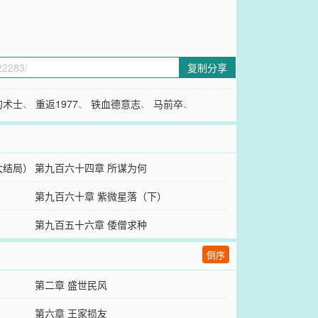
复制分享
的术士
、
重返1977
、
铁血德意志
、
马前卒
、
大结局）
第九百六十四章 所谋为何
第九百六十章 紫微星落（下）
第九百五十六章 倭僧求种
倒序
第二章 盛世民风
第六章 王家损友