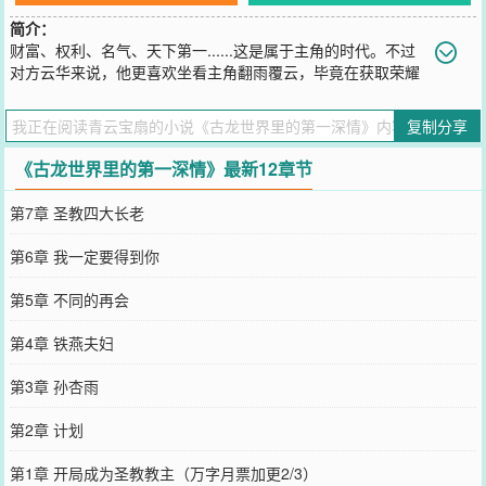
简介：
财富、权利、名气、天下第一......这是属于主角的时代。不过
对方云华来说，他更喜欢坐看主角翻雨覆云，毕竟在获取荣耀
之前，先要背负足够多的苦难。重来一次的人生已是不易，还不如让
自己多吃点甜的，当然他牙口不算太好，软一点的也吃得下。
复制分享
您要是觉得《
古龙世界里的第一深情
》还不错的话请不要忘记向您QQ
群和微博微信里的朋友推荐哦！
《古龙世界里的第一深情》最新12章节
第7章 圣教四大长老
第6章 我一定要得到你
第5章 不同的再会
第4章 铁燕夫妇
第3章 孙杏雨
第2章 计划
第1章 开局成为圣教教主（万字月票加更2/3）