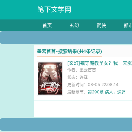
笔下文学网
首页
玄幻
武侠
都
墨云首首-搜索结果(共1条记录)
[玄幻]镇守魔教圣女？我一天
作者：
墨云首首
状态：连载
更新时间：08-05 22:08:14
最新章节：
第290章 病人，送药