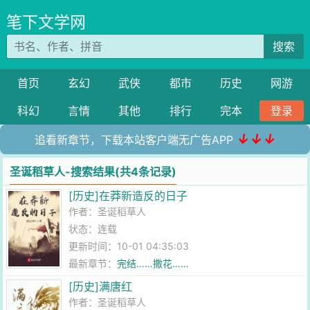
笔下文学网
搜索
首页
玄幻
武侠
都市
历史
网游
科幻
言情
其他
排行
完本
登录
↓↓↓
追看新章节，下载本站客户端无广告APP
圣诞稻草人-搜索结果(共4条记录)
[历史]在莽新造反的日子
作者：
圣诞稻草人
状态：连载
更新时间：10-01 04:35:03
最新章节：
完结……撒花……
[历史]满唐红
作者：
圣诞稻草人