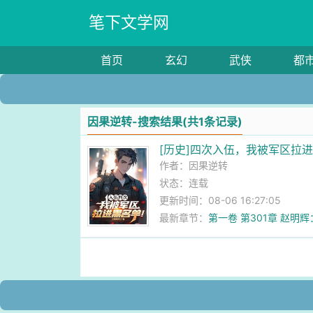
笔下文学网
首页
玄幻
武侠
都
因果逆转-搜索结果(共1条记录)
[历史]四次入伍，我被军区拉
作者：
因果逆转
状态：连载
更新时间：08-06 16:27:05
最新章节：
第一卷 第301章 赵明