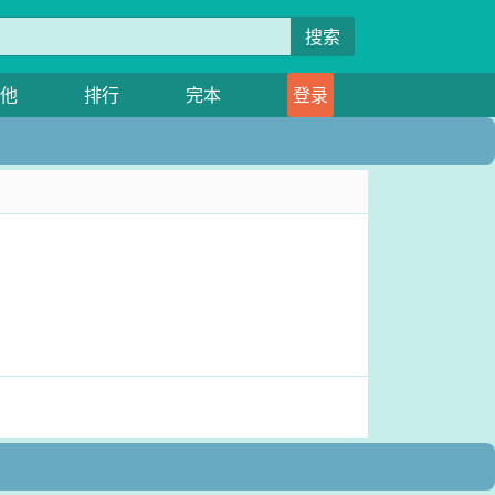
搜索
他
排行
完本
登录