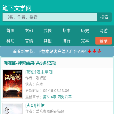
笔下文学网
搜索
首页
玄幻
武侠
都市
历史
网游
科幻
言情
其他
排行
完本
登录
↓↓↓
追看新章节，下载本站客户端无广告APP
咖喱酱-搜索结果(共3条记录)
[历史]汉末军阀
作者：
咖喱酱
状态：完本
更新时间：09-16 03:13:06
最新章节：
第514章 四海升平
[玄幻]神佑
作者：
爱吃咖喱的花猫酱